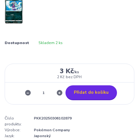
Dostupnost
Skladem 2 ks
3 Kč
/
ks
2 Kč
bez DPH
Přidat do košíku
Číslo
PKK20250306102879
produktu:
Výrobce:
Pokémon Company
Jazyk:
Japonský