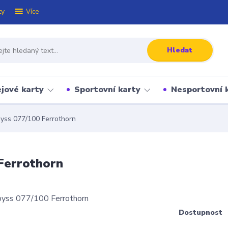
ty
Více
Hledat
jové karty
Sportovní karty
Nesportovní 
yss 077/100 Ferrothorn
Ferrothorn
Dostupnost