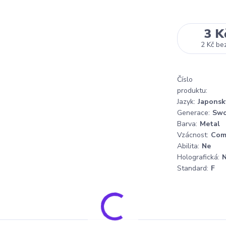
3 K
2 Kč
be
Číslo
produktu:
Jazyk:
Japonsk
Generace:
Swo
Barva:
Metal
Vzácnost:
Co
Abilita:
Ne
Holografická:
Standard:
F