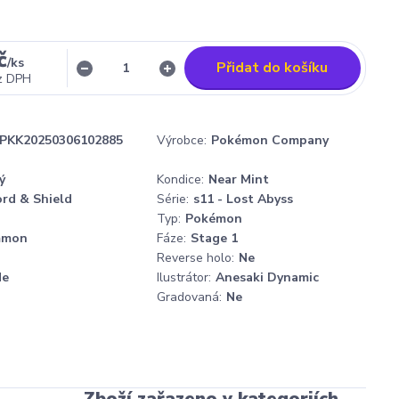
č
/
ks
Přidat do košíku
z DPH
PKK20250306102885
Výrobce:
Pokémon Company
ý
Kondice:
Near Mint
rd & Shield
Série:
s11 - Lost Abyss
Typ:
Pokémon
mmon
Fáze:
Stage 1
Reverse holo:
Ne
Ne
Ilustrátor:
Anesaki Dynamic
Gradovaná:
Ne
Zboží zařazeno v kategoriích