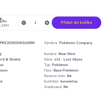
č
/
ks
Přidat do košíku
z DPH
PKK20250306102890
Výrobce:
Pokémon Company
ý
Kondice:
Near Mint
rd & Shield
Série:
s11 - Lost Abyss
ss
Typ:
Pokémon
mmon
Fáze:
Base Pokémon
Reverse holo:
Ne
Ne
Ilustrátor:
kurumitsu
Gradovaná:
Ne