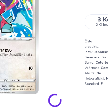
3 K
2 Kč
be
Číslo
produktu:
Jazyk:
Japonsk
Generace:
Swo
Barva:
Colorle
Vzácnost:
Co
Abilita:
Ne
Holografická:
Standard:
F