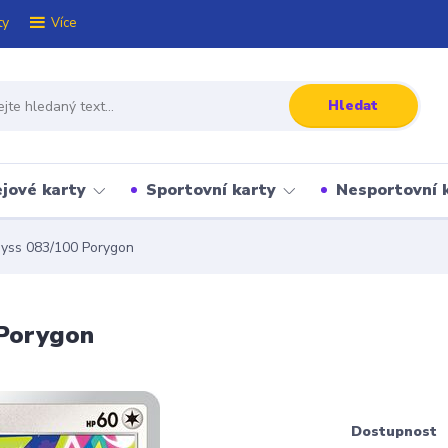
ty
Více
Hledat
jové karty
Sportovní karty
Nesportovní 
yss 083/100 Porygon
 Porygon
Dostupnost