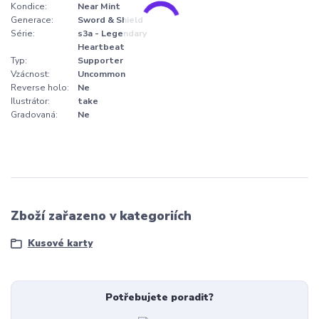
Kondice:
Near Mint
Generace:
Sword & Shield
Série:
s3a - Legendary
Heartbeat
Typ:
Supporter
Vzácnost:
Uncommon
Reverse holo:
Ne
Ilustrátor:
take
Gradovaná:
Ne
Zboží zařazeno v kategoriích
Kusové karty
Potřebujete poradit?