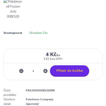
Dostupnost
Skladem 2 ks
4 Kč
/
ks
3 Kč
bez DPH
Přidat do košíku
Číslo
PKK20250306102996
produktu:
Výrobce:
Pokémon Company
Jazyk:
Japonský