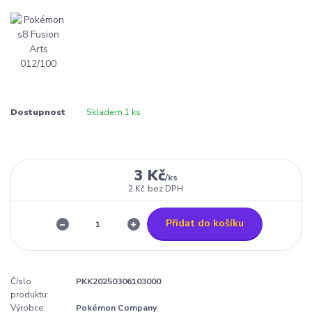
Dostupnost
Skladem 1 ks
3 Kč
/
ks
2 Kč
bez DPH
Přidat do košíku
Číslo
PKK20250306103000
produktu:
Výrobce:
Pokémon Company