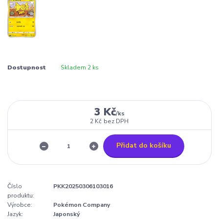
Dostupnost
Skladem 2 ks
3 Kč
/
ks
2 Kč
bez DPH
Přidat do košíku
Číslo
PKK20250306103016
produktu:
Výrobce:
Pokémon Company
Jazyk:
Japonský