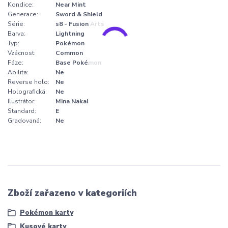
Kondice:
Near Mint
Generace:
Sword & Shield
Série:
s8 - Fusion Arts
Barva:
Lightning
Typ:
Pokémon
Vzácnost:
Common
Fáze:
Base Pokémon
Abilita:
Ne
Reverse holo:
Ne
Holografická:
Ne
Ilustrátor:
Mina Nakai
Standard:
E
Gradovaná:
Ne
Zboží zařazeno v kategoriích
Pokémon karty
Kusové karty