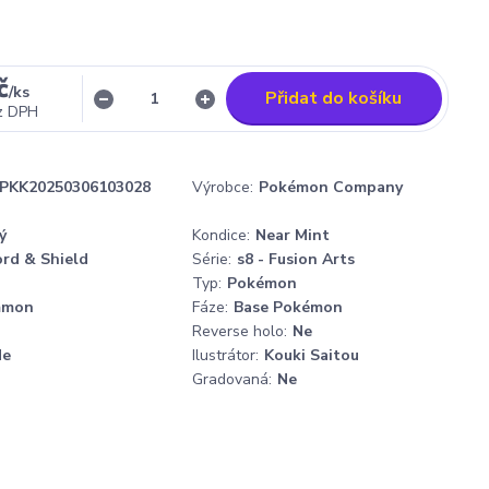
č
/
ks
Přidat do košíku
z DPH
PKK20250306103028
Výrobce:
Pokémon Company
ý
Kondice:
Near Mint
rd & Shield
Série:
s8 - Fusion Arts
Typ:
Pokémon
mmon
Fáze:
Base Pokémon
Reverse holo:
Ne
Ne
Ilustrátor:
Kouki Saitou
Gradovaná:
Ne