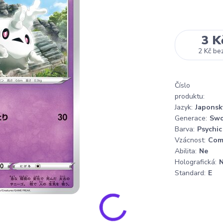
3 K
2 Kč
be
Číslo
produktu:
Jazyk:
Japonsk
Generace:
Swo
Barva:
Psychic
Vzácnost:
Co
Abilita:
Ne
Holografická:
Standard:
E