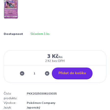
Dostupnost
Skladem 1 ks
3 Kč
/
ks
2 Kč
bez DPH
Přidat do košíku
Číslo
PKK20250306103035
produktu:
Výrobce:
Pokémon Company
Jazyk:
Japonský