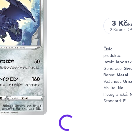
3 Kč
/
k
2 Kč
bez D
Číslo
produktu:
Jazyk:
Japonsk
Generace:
Swo
Barva:
Metal
Vzácnost:
Unc
Abilita:
Ne
Holografická:
Standard:
E