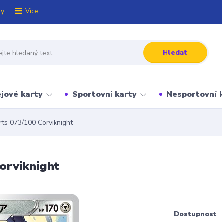
ty
Více
Hledat
jové karty
Sportovní karty
Nesportovní 
ts 073/100 Corviknight
orviknight
Dostupnost