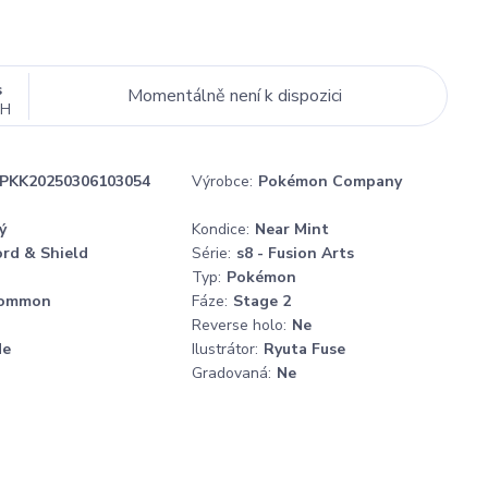
s
Momentálně není k dispozici
PH
PKK20250306103054
Výrobce:
Pokémon Company
ý
Kondice:
Near Mint
rd & Shield
Série:
s8 - Fusion Arts
Typ:
Pokémon
ommon
Fáze:
Stage 2
Reverse holo:
Ne
Ne
Ilustrátor:
Ryuta Fuse
Gradovaná:
Ne