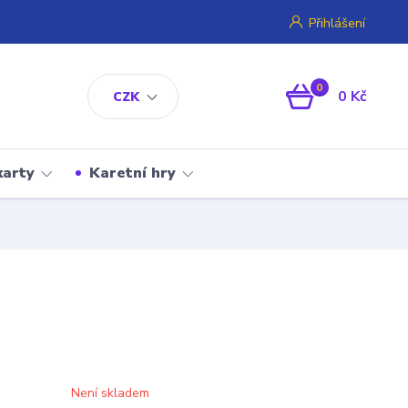
Přihlášení
0
0 Kč
CZK
karty
Karetní hry
Není skladem