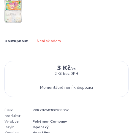
Dostupnost
Není skladem
3 Kč
/
ks
2 Kč
bez DPH
Momentálně není k dispozici
Číslo
PKK20250306103062
produktu:
Výrobce:
Pokémon Company
Jazyk:
Japonský
Kondice:
Near Mint