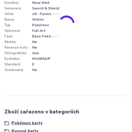
Kondice:
Near Mint
Generace:
Sword & Shield
Série:
s8 - Fusion Arts
Barva:
Water
Typ:
Pokémon
Vzácnost:
Full Art
Fáze:
Base Pokémon
Abilita:
Ne
Reverse holo:
Ne
Holografická:
Ano
Ilustrátor:
MUGENUP
Standard:
E
Gradovaná:
Ne
Zboží zařazeno v kategoriích
Pokémon karty
Kusové karty