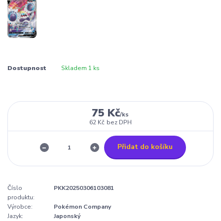
Dostupnost
Skladem 1 ks
75 Kč
/
ks
62 Kč
bez DPH
Přidat do košíku
Číslo
PKK20250306103081
produktu:
Výrobce:
Pokémon Company
Jazyk:
Japonský