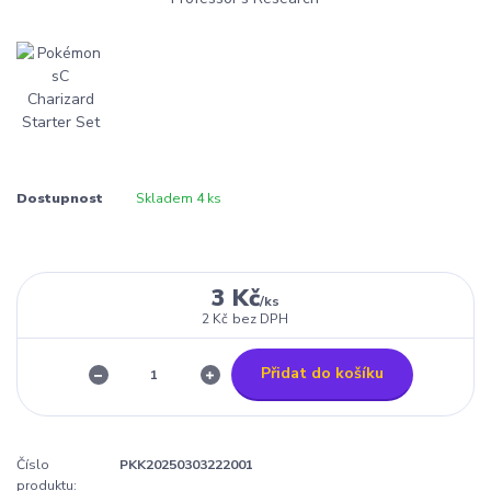
Dostupnost
Skladem 4 ks
3 Kč
/
ks
2 Kč
bez DPH
Přidat do košíku
Číslo
PKK20250303222001
produktu: