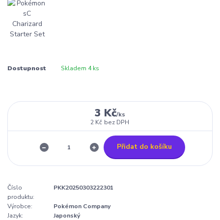
Dostupnost
Skladem 4 ks
3 Kč
/
ks
2 Kč
bez DPH
Přidat do košíku
Číslo
PKK20250303222301
produktu:
Výrobce:
Pokémon Company
Jazyk:
Japonský