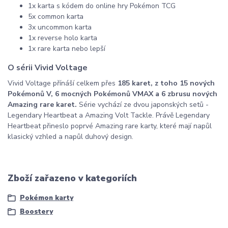
1x karta s kódem do online hry Pokémon TCG
5x common karta
3x uncommon karta
1x reverse holo karta
1x rare karta nebo lepší
O sérii Vivid Voltage
Vivid Voltage přínáší celkem přes
185 karet, z toho 15 nových
Pokémonů V, 6 mocných Pokémonů VMAX a 6 zbrusu nových
Amazing rare karet.
Série vychází ze dvou japonských setů -
Legendary Heartbeat a Amazing Volt Tackle. Právě Legendary
Heartbeat přineslo poprvé Amazing rare karty, které mají napůl
klasický vzhled a napůl duhový design.
Zboží zařazeno v kategoriích
Pokémon karty
Boostery