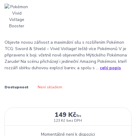
Objevte novou zářivost a maximální sílu s rozšířením Pokémon
TCG: Sword & Shield – Vivid Voltage! Ještě více Pokémonů V je
připraveno k boji, včetně nově objeveného Mýtického Pokémona
Zarude! Na scénu přicházejí i jedineční Amazing Pokémoni, kteří
rozzáří sbírku duhovou explozí barev, a spolu s ...
celý popis
Dostupnost
Není skladem
149 Kč
/
ks
123 Kč
bez DPH
Momentálně není k dispozici