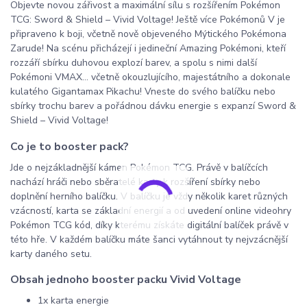
Objevte novou zářivost a maximální sílu s rozšířením Pokémon
TCG: Sword & Shield – Vivid Voltage! Ještě více Pokémonů V je
připraveno k boji, včetně nově objeveného Mýtického Pokémona
Zarude! Na scénu přicházejí i jedineční Amazing Pokémoni, kteří
rozzáří sbírku duhovou explozí barev, a spolu s nimi další
Pokémoni VMAX… včetně okouzlujícího, majestátního a dokonale
kulatého Gigantamax Pikachu! Vneste do svého balíčku nebo
sbírky trochu barev a pořádnou dávku energie s expanzí Sword &
Shield – Vivid Voltage!
Co je to booster pack?
Jde o nejzákladnější kámen Pokémon TCG. Právě v balíčcích
nachází hráči nebo sběratelé karty k rozšíření sbírky nebo
doplnění herního balíčku. V balíčku je vždy několik karet různých
vzácností, karta se základní energií a od uvedení online videohry
Pokémon TCG kód, díky kterému získáte digitální balíček právě v
této hře. V každém balíčku máte šanci vytáhnout ty nejvzácnější
karty daného setu.
Obsah jednoho booster packu Vivid Voltage
1x karta energie